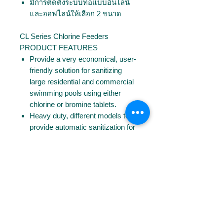
มีการติดตั้งระบบท่อแบบอินไลน์
และออฟไลน์ให้เลือก 2 ขนาด
CL Series Chlorine Feeders
PRODUCT FEATURES
Provide a very economical, user-
friendly solution for sanitizing
large residential and commercial
swimming pools using either
chlorine or bromine tablets.
Heavy duty, different models to
provide automatic sanitization for
pools up to 608,000 litres.
In-line and off-line plumbing
installations are available in 2
sizes.
Download