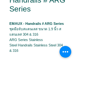
Handrails # ARG
Series
EMAUX - Handrails # ARG Series
ชุดมือจับสแตนเลส ขนาด 1.9 นิ้ว ส
แตนเลส 304 & 316
ARG Series Stainless
Steel Handrails Stainless Steel 304
& 316
Download
📄
Brochures
Model
📄
Manual
Model
Material
Installation
Option
ARG-304
AISI-
Anchor