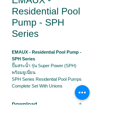
EMAUX -
Residential Pool
Pump - SPH
Series
EMAUX - Residential Pool Pump -
SPH Series
ปั๊มสระน้ำ รุ่น Super Power (SPH)
พร้อมยูเนี่ยน
SPH Series Residential Pool Pumps
Complete Set With Unions
Download
📄
Brochures
Model
📄
Manual
📄
Spare Part