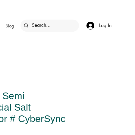
Log In
Blog
 Semi
al Salt
tor # CyberSync