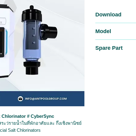
Download
📄 Brochures (please c
Model
📄 Manual (please cont
📄 Spare Part (please 
Mode
Gram
Spare Part
CS-20
20
CS-30
20
CS-50
40
 Chlorinator # CyberSync
ระว่รายน้ำในที่พักอาศัยและ กึ่งเชิงพานิชย์
l Salt Chlorinators