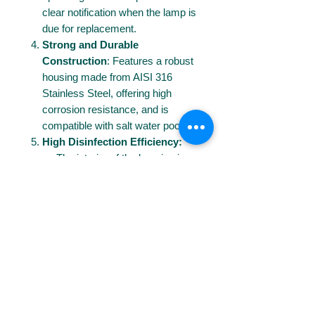
clear notification when the lamp is
due for replacement.
Strong and Durable
Construction
: Features a robust
housing made from AISI 316
Stainless Steel, offering high
corrosion resistance, and is
compatible with salt water pools.
High Disinfection Efficiency:
The interior of the housing is
mirror-polished, which
significantly increases UV-C
reflection, thereby boosting the
germicidal efficiency by up to
35%.
Delivers a high UV dose of 30
mJ/cm², sufficient for the
disinfection of water and
protection against 99.9% of