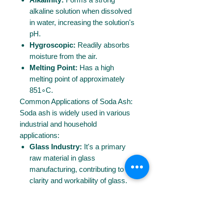
alkaline solution when dissolved
in water, increasing the solution's
pH.
Hygroscopic:
Readily absorbs
moisture from the air.
Melting Point:
Has a high
melting point of approximately
851∘C.
Common Applications of Soda Ash:
Soda ash is widely used in various
industrial and household
applications:
Glass Industry:
It's a primary
raw material in glass
manufacturing, contributing to the
clarity and workability of glass.
Detergent and Soap Industry:
A
key ingredient in detergents and
soaps due to its alkaline