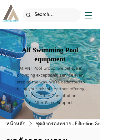
All Swimming Pool
equipment
At ANT Pool Group, we believe in
providing exceptional service every
step of the way. We're dedicated to
being your reliable partner, offering:
Pre-Order Consultation
After-Sales Support:
หน้าหลัก
ชุดถังกรองทราย - Filtration Set