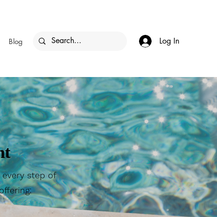
Log In
Blog
nt
 every step of
ffering: