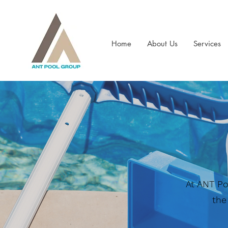
Home
About Us
Services
At ANT Po
the