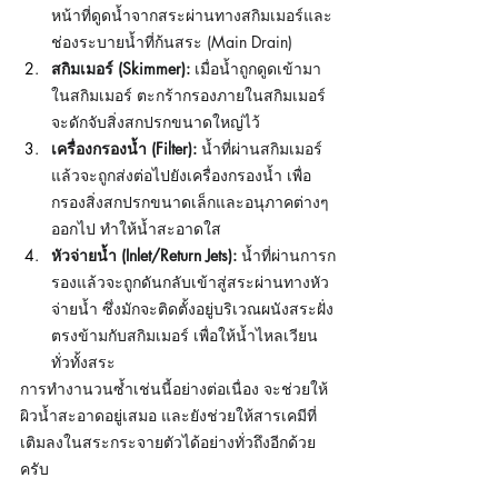
หน้าที่ดูดน้ำจากสระผ่านทางสกิมเมอร์และ
ช่องระบายน้ำที่ก้นสระ (Main Drain)
สกิมเมอร์ (Skimmer):
 เมื่อน้ำถูกดูดเข้ามา
ในสกิมเมอร์ ตะกร้ากรองภายในสกิมเมอร์
จะดักจับสิ่งสกปรกขนาดใหญ่ไว้
เครื่องกรองน้ำ (Filter):
 น้ำที่ผ่านสกิมเมอร์
แล้วจะถูกส่งต่อไปยังเครื่องกรองน้ำ เพื่อ
กรองสิ่งสกปรกขนาดเล็กและอนุภาคต่างๆ 
ออกไป ทำให้น้ำสะอาดใส
หัวจ่ายน้ำ (Inlet/Return Jets):
 น้ำที่ผ่านการก
รองแล้วจะถูกดันกลับเข้าสู่สระผ่านทางหัว
จ่ายน้ำ ซึ่งมักจะติดตั้งอยู่บริเวณผนังสระฝั่ง
ตรงข้ามกับสกิมเมอร์ เพื่อให้น้ำไหลเวียน
ทั่วทั้งสระ
การทำงานวนซ้ำเช่นนี้อย่างต่อเนื่อง จะช่วยให้
ผิวน้ำสะอาดอยู่เสมอ และยังช่วยให้สารเคมีที่
เติมลงในสระกระจายตัวได้อย่างทั่วถึงอีกด้วย
ครับ