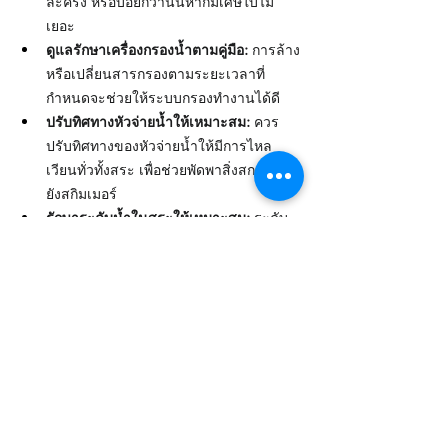
ละครั้ง หรือบ่อยกว่านั้นหากมีเศษใบไม้
เยอะ
ดูแลรักษาเครื่องกรองน้ำตามคู่มือ:
 การล้าง
หรือเปลี่ยนสารกรองตามระยะเวลาที่
กำหนดจะช่วยให้ระบบกรองทำงานได้ดี
ปรับทิศทางหัวจ่ายน้ำให้เหมาะสม:
 ควร
ปรับทิศทางของหัวจ่ายน้ำให้มีการไหล
เวียนทั่วทั้งสระ เพื่อช่วยพัดพาสิ่งสกปรกไป
ยังสกิมเมอร์
รักษาระดับน้ำในสระให้เหมาะสม:
 ระดับ
น้ำควรอยู่ประมาณกึ่งกลางช่องเปิดของ
สกิมเมอร์ เพื่อให้การดูดน้ำและดักจับสิ่ง
สกปรกเป็นไปอย่างมีประสิทธิภาพ
Tips for using the skimmer system effectively:
Clean the skimmer basket regularly:
 You 
should check and remove debris from the 
skimmer basket at least once a week, or 