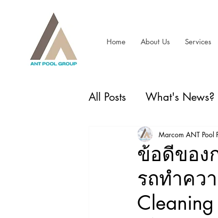
Home
About Us
Services
All Posts
What's News?
Spare Part Swimming P
Marcom ANT Pool P
ข้อดีของ
รถทำความ
Cleaning