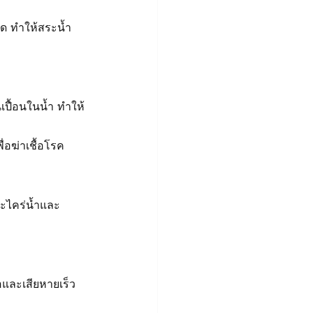
จด ทำให้สระน้ำ
ปื้อนในน้ำ ทำให้
่อฆ่าเชื้อโรค
ะไคร่น้ำและ
และเสียหายเร็ว