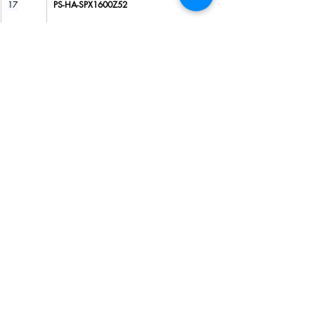
17
PS-HA-SPX1600Z52
18
PS-HA-SPX1700FG
คลิ๊ก 👆 เพื่อเช็คสินค้า หรือ สอบถามเพิ่มเติม
โพสต์ล่าสุด
ดูทั้งหมด