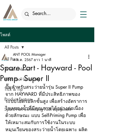
โพสต์
All Posts
ANT POOL Manager
All Posts
4 ต.ค. 2567
ยาว 1 นาที
Spare Part - Hayward - Pool
What's News?
Pump - Super II
ANT Pool University
ปั๊มสำหรับสระว่ายน้ำรุ่น Super II Pump 
Tick & Tip
จาก HAYWARD ที่มีประสิทธิภาพของ
Product Feature
ระบบไฮดรอลิกขั้นสูง เพื่อสร้างอัตราการ
ไหลของน้ำที่มีคุณภาพได้อย่างต่อเนื่อง 
Spare Part Swimming Pool equipment
ด้วยลักษณะ แบบ Self-Priming Pump เพื่อ
ให้เหมาะสมกับการใช้งานในระบบ
หมุนเวียนของสระว่ายน้ำโดยเฉพาะ ผลิต