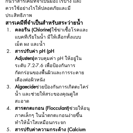
กันว่าสารเคมีที่จำเป็นมีอะไรบ้าง และ
ควรใช้อย่างไรให้ปลอดภัยและมี
ประสิทธิภาพ
สารเคมีที่จำเป็นสำหรับสระว่ายน้ำ
คลอรีน (Chlorine)
ใช้ฆ่าเชื้อโรคและ
แบคทีเรียในน้ำ มีให้เลือกทั้งแบบ
เม็ด ผง และน้ำ
สารปรับค่า pH (pH 
Adjusters)
ควบคุมค่า pH ให้อยู่ใน
ระดับ 7.2-7.6 เพื่อป้องกันการ
กัดกร่อนของพื้นผิวและการระคาย
เคืองต่อผิวหนัง
Algaecide
ช่วยป้องกันการเกิดตะไคร่
น้ำ และช่วยให้สระของคุณดูใส
สะอาด
สารตกตะกอน (Flocculant)
ช่วยให้อนุ
ภาคเล็กๆ ในน้ำตกตะกอนง่ายขึ้น 
ทำให้น้ำใสเหมือนกระจก
สารปรับค่าความกระด้าง (Calcium 