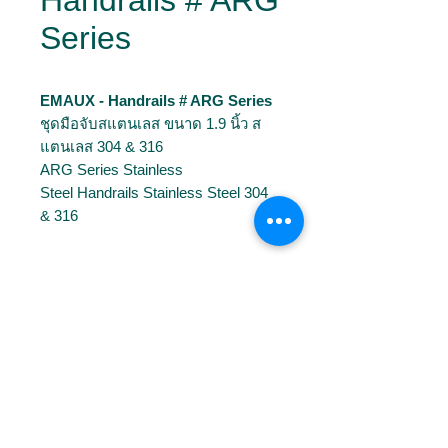
Handrails # ARG
Series
EMAUX - Handrails # ARG Series
ชุดมือจับสแตนเลส ขนาด 1.9 นิ้ว ส
แตนเลส 304 & 316
ARG Series Stainless
Steel Handrails Stainless Steel 304
& 316
Download
📄
Brochures
Model
📄
Manual
Model
Material
Installation
Option
ARG-304
AISI-
Anchor