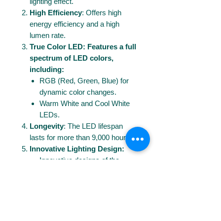
lighting effect.
High Efficiency
: Offers high
energy efficiency and a high
lumen rate.
True Color LED: Features a full
spectrum of LED colors,
including:
RGB (Red, Green, Blue) for
dynamic color changes.
Warm White and Cool White
LEDs.
Longevity
: The LED lifespan
lasts for more than 9,000 hours.
Innovative Lighting Design:
Innovative designs of the
diffusion lens and bulb matrix
provide exceptional reflection,
brightness, and angle of
illumination.
The drilled holes on the face