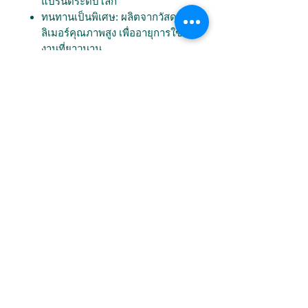
แบรนด์ระดับโลก
ทนทานเป็นพิเศษ: ผลิตจากวัสดุพอ
ลิเมอร์คุณภาพสูง เพื่ออายุการใช้
งานที่ยาวนาน
กรองน้ำใสสะอาด: อัตราการไหล
สมดุลและ Backwash ที่มี
ประสิทธิภาพ
ราคาคุ้มค่า: ลงทุนครั้งเดียว เพื่อ
คุณภาพน้ำที่ดีเยี่ยมอย่างยั่งยืน
เลือก Hayward SwimPro VL-Series
เพื่อสระว่ายน้ำที่ใสสะอาด สุขอนามัย
ที่ดี และการดูแลรักษาง่ายดายยิ่งขึ้น!
Download
📄 Brochures
Model
📄 Manule
📄 Spare Part
Model
MV
Flowrate
Sand
Spare Part
(Inches)
(m3/h)