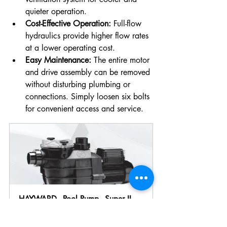
quieter operation.
Cost-Effective Operation:
 Full-flow 
hydraulics provide higher flow rates 
at a lower operating cost.
Easy Maintenance:
 The entire motor 
and drive assembly can be removed 
without disturbing plumbing or 
connections. Simply loosen six bolts 
for convenient access and service.
HAYWARD - Pool Pump - Super II 
Eco Pump